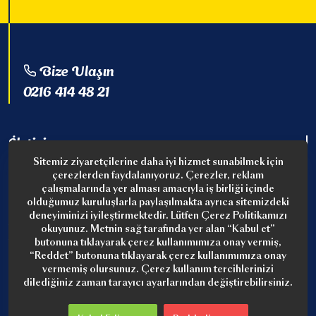
Bize Ulaşın
0216 414 48 21
İletişim
Sitemiz ziyaretçilerine daha iyi hizmet sunabilmek için
Bahariye Cad. No: 80
çerezlerden faydalanıyoruz. Çerezler, reklam
D: 12-13-14 34174
çalışmalarında yer alması amacıyla iş birliği içinde
Kadıköy İstanbul
olduğumuz kuruluşlarla paylaşılmakta ayrıca sitemizdeki
deneyiminizi iyileştirmektedir. Lütfen Çerez Politikamızı
+90 216 414 48 21
okuyunuz. Metnin sağ tarafında yer alan “Kabul et”
+90 216 346 01 91
butonuna tıklayarak çerez kullanımımıza onay vermiş,
“Reddet” butonuna tıklayarak çerez kullanımımıza onay
info@vitayag.com
vermemiş olursunuz. Çerez kullanım tercihlerinizi
dilediğiniz zaman tarayıcı ayarlarından değiştirebilirsiniz.